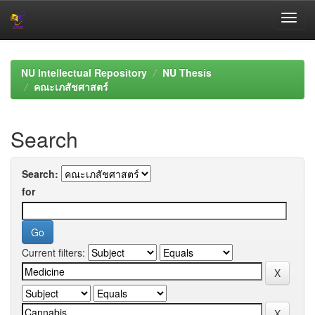
Skip
navigation
NU Intellectual Repository
NU Thesis
คณะเภสัชศาสตร์
Search
Search:
for
Current filters: