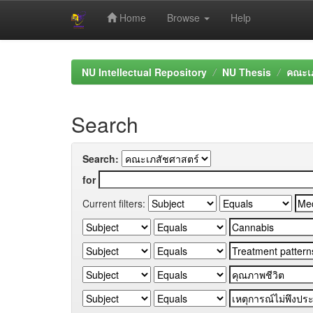
Home
Browse
Help
Skip
navigation
NU Intellectual Repository
NU Thesis
คณะเภ
Search
Search:
for
Current filters: