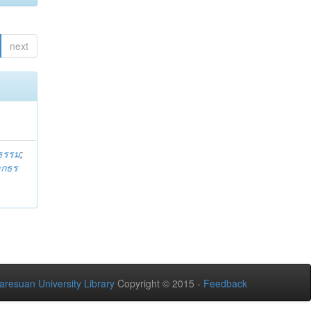
next
ธรรม
;
ลกธร
aresuan University Library
Copyright © 2015 -
Feedback