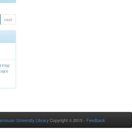
next
ธรรม
;
ลกธร
aresuan University Library
Copyright © 2015 -
Feedback