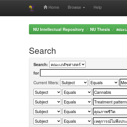
Home
Browse
Help
Skip
navigation
NU Intellectual Repository
NU Thesis
คณะเภ
Search
Search:
for
Current filters: