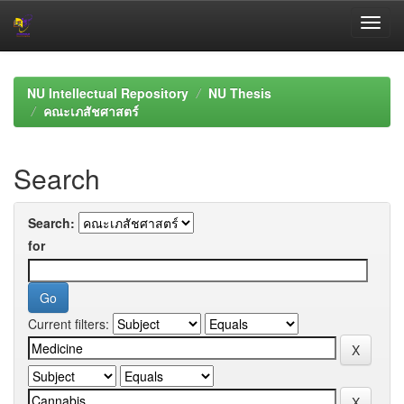
Skip
navigation
NU Intellectual Repository
NU Thesis
คณะเภสัชศาสตร์
Search
Search:
for
Current filters: