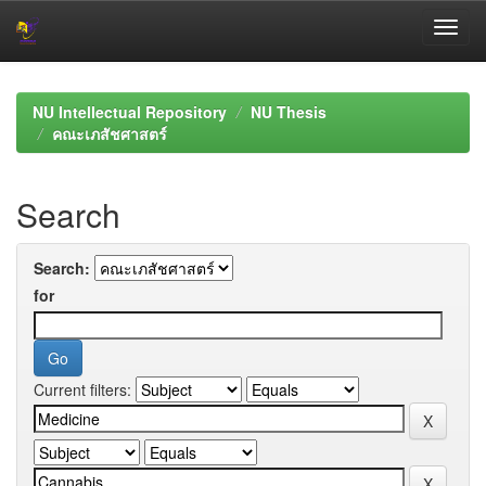
Skip
navigation
NU Intellectual Repository
NU Thesis
คณะเภสัชศาสตร์
Search
Search:
for
Current filters: