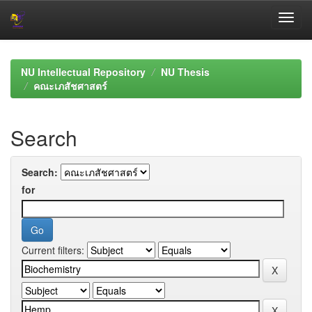
Skip
navigation
NU Intellectual Repository
NU Thesis
คณะเภสัชศาสตร์
Search
Search:
for
Current filters: