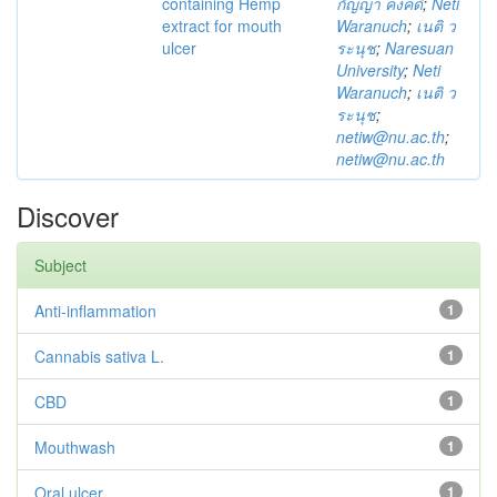
containing Hemp
กัญญา คงคดี
;
Neti
extract for mouth
Waranuch
;
เนติ ว
ulcer
ระนุช
;
Naresuan
University
;
Neti
Waranuch
;
เนติ ว
ระนุช
;
netiw@nu.ac.th
;
netiw@nu.ac.th
Discover
Subject
Anti-inflammation
1
Cannabis sativa L.
1
CBD
1
Mouthwash
1
Oral ulcer
1