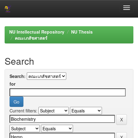
Skip
navigation
NU Intellectual Repository
NU Thesis
คณะเภสัชศาสตร์
Search
Search:
for
Current filters: