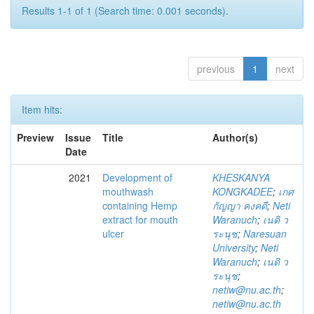
Results 1-1 of 1 (Search time: 0.001 seconds).
previous
1
next
Item hits:
Preview
Issue
Title
Author(s)
Date
2021
Development of
KHESKANYA
mouthwash
KONGKADEE
;
เกศ
containing Hemp
กัญญา คงคดี
;
Neti
extract for mouth
Waranuch
;
เนติ ว
ulcer
ระนุช
;
Naresuan
University
;
Neti
Waranuch
;
เนติ ว
ระนุช
;
netiw@nu.ac.th
;
netiw@nu.ac.th