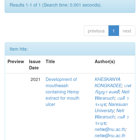
Results 1-1 of 1 (Search time: 0.001 seconds).
previous
1
next
Item hits:
Preview
Issue
Title
Author(s)
Date
2021
Development of
KHESKANYA
mouthwash
KONGKADEE
;
เกศ
containing Hemp
กัญญา คงคดี
;
Neti
extract for mouth
Waranuch
;
เนติ ว
ulcer
ระนุช
;
Naresuan
University
;
Neti
Waranuch
;
เนติ ว
ระนุช
;
netiw@nu.ac.th
;
netiw@nu.ac.th