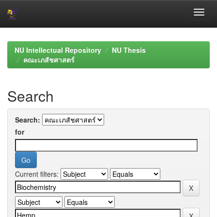
Skip
navigation
NU Intellectual Repository
NU Thesis
คณะเภสัชศาสตร์
Search
Search:
for
Current filters: