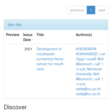
previous
1
next
Item hits:
Preview
Issue
Title
Author(s)
Date
2021
Development of
KHESKANYA
mouthwash
KONGKADEE
;
เกศ
containing Hemp
กัญญา คงคดี
;
Neti
extract for mouth
Waranuch
;
เนติ ว
ulcer
ระนุช
;
Naresuan
University
;
Neti
Waranuch
;
เนติ ว
ระนุช
;
netiw@nu.ac.th
;
netiw@nu.ac.th
Discover