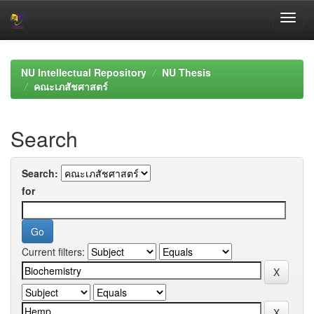
Skip
navigation
NU Intellectual Repository
NU Thesis
คณะเภสัชศาสตร์
Search
Search:
for
Current filters: