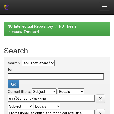
Skip
navigation
NU Intellectual Repository
NU Thesis
คณะเภสัชศาสตร์
Search
Search:
for
Current filters: