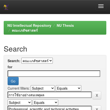
Skip
navigation
NU Intellectual Repository
NU Thesis
คณะเภสัชศาสตร์
Search
Search:
for
Current filters: