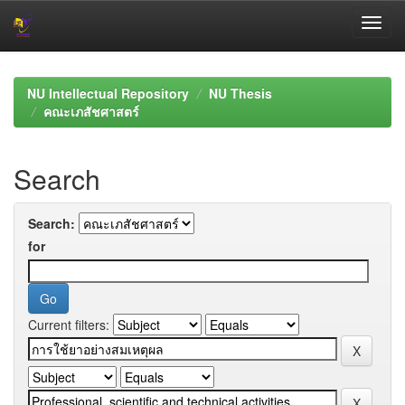
Skip
navigation
NU Intellectual Repository
NU Thesis
คณะเภสัชศาสตร์
Search
Search:
for
Current filters: