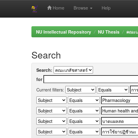
Home
Browse
Help
Skip
navigation
NU Intellectual Repository
NU Thesis
คณะเภ
Search
Search:
for
Current filters: