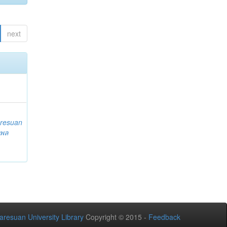
next
resuan
 พล
aresuan University Library
Copyright © 2015 -
Feedback