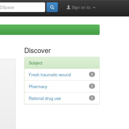
Sign on to:
Discover
Subject
Fresh traumatic wound
1
Pharmacy
1
Rational drug use
1