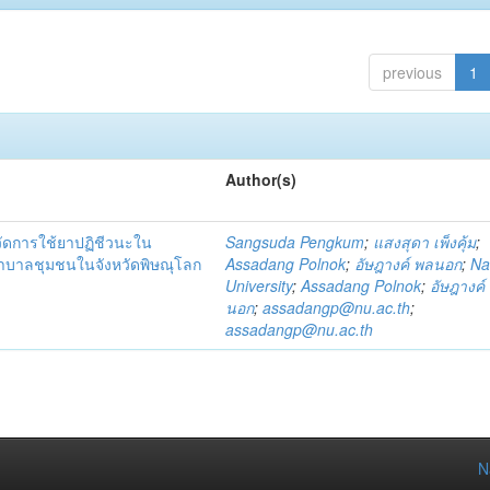
previous
1
Author(s)
วัดการใช้ยาปฏิชีวนะใน
Sangsuda Pengkum
;
แสงสุดา เพ็งคุ้ม
;
าบาลชุมชนในจังหวัดพิษณุโลก
Assadang Polnok
;
อัษฎางค์ พลนอก
;
Na
University
;
Assadang Polnok
;
อัษฎางค์
นอก
;
assadangp@nu.ac.th
;
assadangp@nu.ac.th
N