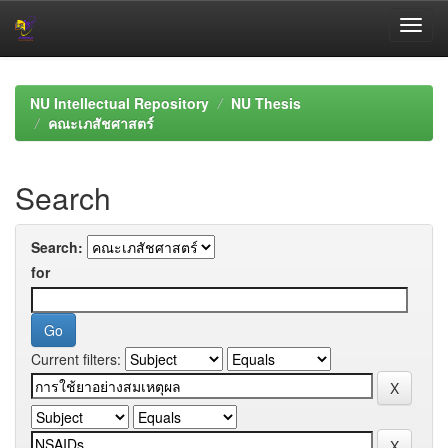
Skip
navigation
NU Intellectual Repository
NU Thesis
คณะเภสัชศาสตร์
Search
Search:
for
Current filters: