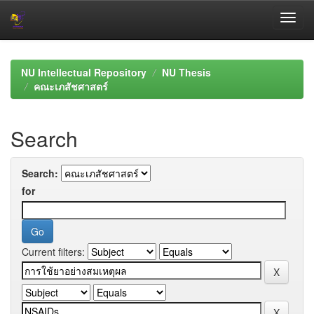
Skip
navigation
NU Intellectual Repository
NU Thesis
คณะเภสัชศาสตร์
Search
Search:
for
Current filters: