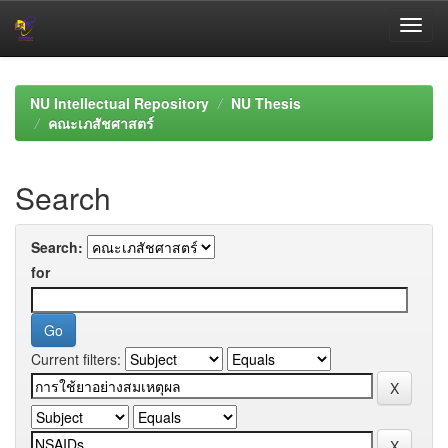
Skip
navigation
NU Intellectual Repository
NU Thesis
คณะเภสัชศาสตร์
Search
Search:
for
Current filters: