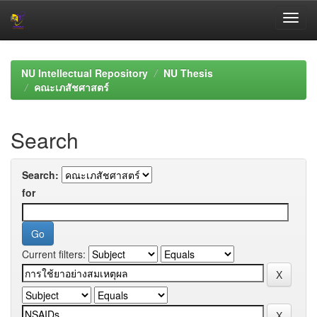
Skip
navigation
NU Intellectual Repository
NU Thesis
คณะเภสัชศาสตร์
Search
Search:
for
Current filters: