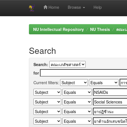
Home
Browse
Help
Skip
navigation
NU Intellectual Repository
NU Thesis
คณะเภ
Search
Search:
for
Current filters: