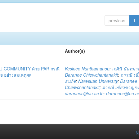
previous
1
Author(s)
DU COMMUNITY ด้วย PAR กรณี
Kesinee Nunthamanop
;
เกศินี นันทม
s อย่างสมเหตุผล
Daranee Chiewchantanakit
;
ดารณี เช
ธนกิจ
;
Naresuan University
;
Daranee
Chiewchantanakit
;
ดารณี เชี่ยวชาญธน
daraneec@nu.ac.th
;
daraneec@nu.ac
N