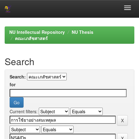
Skip
navigation
NU Intellectual Repository
NU Thesis
คณะเภสัชศาสตร์
Search
Search:
for
Current filters: