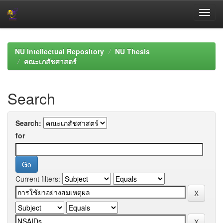
Skip
navigation
NU Intellectual Repository
NU Thesis
คณะเภสัชศาสตร์
Search
Search:
for
Current filters: