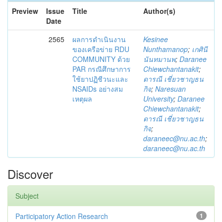
Preview
Issue
Title
Author(s)
Date
2565
ผลการดำเนินงาน
Kesinee
ของเครือข่าย RDU
Nunthamanop
;
เกศินี
COMMUNITY ด้วย
นันทมานพ
;
Daranee
PAR กรณีศึกษาการ
Chiewchantanakit
;
ใช้ยาปฏิชีวนะและ
ดารณี เชี่ยวชาญธน
NSAIDs อย่างสม
กิจ
;
Naresuan
เหตุผล
University
;
Daranee
Chiewchantanakit
;
ดารณี เชี่ยวชาญธน
กิจ
;
daraneec@nu.ac.th
;
daraneec@nu.ac.th
Discover
Subject
Participatory Action Research
1