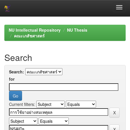
Skip
navigation
NU Intellectual Repository
NU Thesis
คณะเภสัชศาสตร์
Search
Search:
for
Current filters: