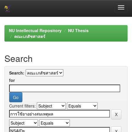
Skip
navigation
NU Intellectual Repository
NU Thesis
คณะเภสัชศาสตร์
Search
Search:
for
Current filters: