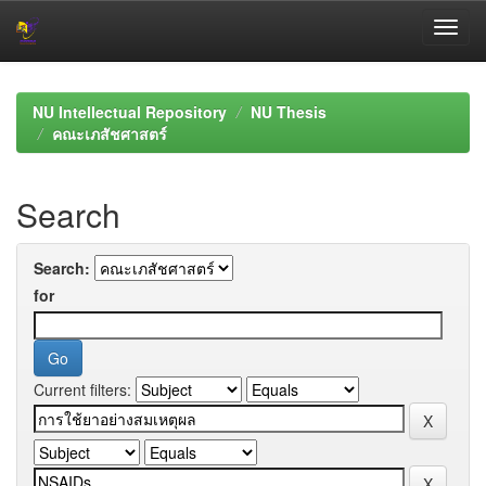
Skip
navigation
NU Intellectual Repository
NU Thesis
คณะเภสัชศาสตร์
Search
Search:
for
Current filters: