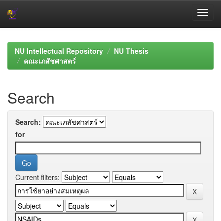
Skip
navigation
NU Intellectual Repository
NU Thesis
คณะเภสัชศาสตร์
Search
Search:
for
Current filters: