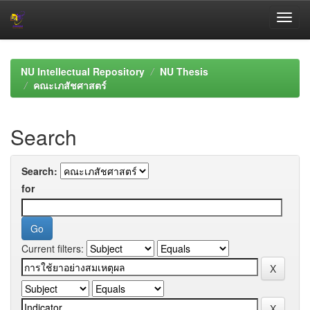
Skip
navigation
NU Intellectual Repository
NU Thesis
คณะเภสัชศาสตร์
Search
Search:
for
Current filters: