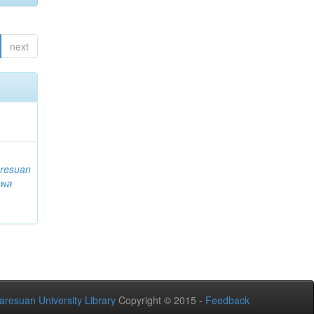
next
resuan
 พล
aresuan University Library
Copyright © 2015 -
Feedback