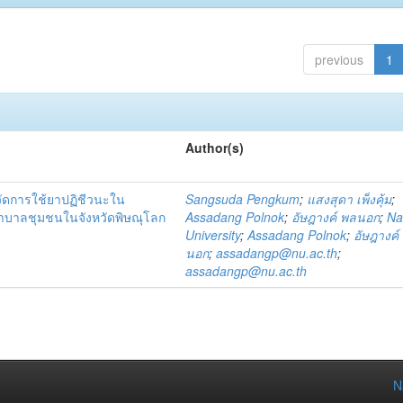
previous
1
Author(s)
วัดการใช้ยาปฏิชีวนะใน
Sangsuda Pengkum
;
แสงสุดา เพ็งคุ้ม
;
าบาลชุมชนในจังหวัดพิษณุโลก
Assadang Polnok
;
อัษฎางค์ พลนอก
;
Na
University
;
Assadang Polnok
;
อัษฎางค์
นอก
;
assadangp@nu.ac.th
;
assadangp@nu.ac.th
N