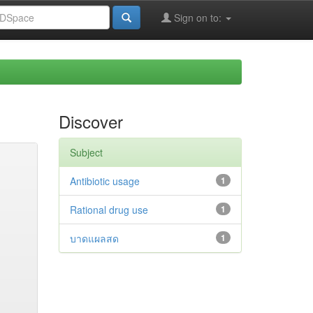
Sign on to:
Discover
Subject
Antibiotic usage
1
Rational drug use
1
บาดแผลสด
1