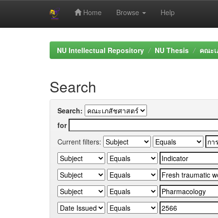
Home
Browse
Help
Skip
navigation
NU Intellectual Repository
NU Thesis
คณะเภ
Search
Search:
for
Current filters: