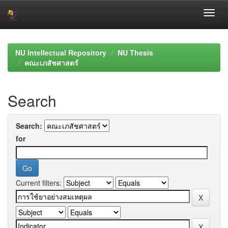
Skip
navigation
NU Intellectual Repository
NU Thesis
คณะเภสัชศาสตร์
Search
Search:
for
Current filters: