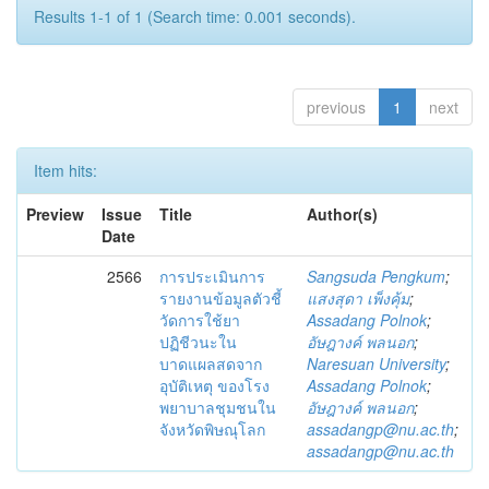
Results 1-1 of 1 (Search time: 0.001 seconds).
previous
1
next
Item hits:
Preview
Issue
Title
Author(s)
Date
2566
การประเมินการ
Sangsuda Pengkum
;
รายงานข้อมูลตัวชี้
แสงสุดา เพ็งคุ้ม
;
วัดการใช้ยา
Assadang Polnok
;
ปฏิชีวนะใน
อัษฎางค์ พลนอก
;
บาดแผลสดจาก
Naresuan University
;
อุบัติเหตุ ของโรง
Assadang Polnok
;
พยาบาลชุมชนใน
อัษฎางค์ พลนอก
;
จังหวัดพิษณุโลก
assadangp@nu.ac.th
;
assadangp@nu.ac.th