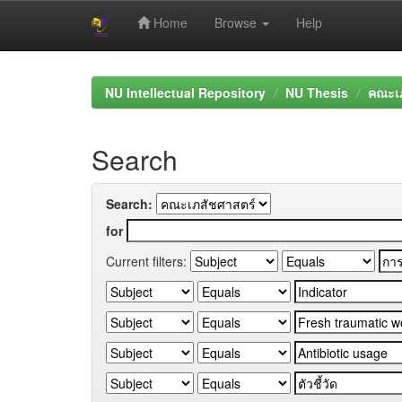
Home
Browse
Help
Skip
navigation
NU Intellectual Repository
NU Thesis
คณะเภ
Search
Search:
for
Current filters: