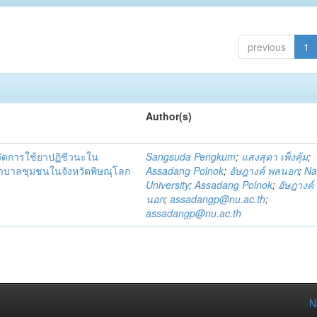
previous
1
Author(s)
วัดการใช้ยาปฏิชีวนะใน
Sangsuda Pengkum
;
แสงสุดา เพ็งคุ้ม
;
าบาลชุมชนในจังหวัดพิษณุโลก
Assadang Polnok
;
อัษฎางค์ พลนอก
;
Na
University
;
Assadang Polnok
;
อัษฎางค์
นอก
;
assadangp@nu.ac.th
;
assadangp@nu.ac.th
N