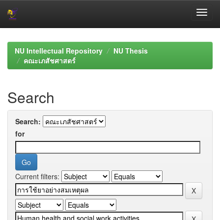
Skip
navigation
NU Intellectual Repository
NU Thesis
คณะเภสัชศาสตร์
Search
Search:
for
Current filters: