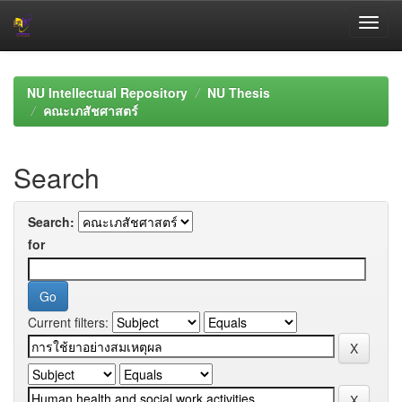
Skip
navigation
NU Intellectual Repository
NU Thesis
คณะเภสัชศาสตร์
Search
Search:
for
Current filters: