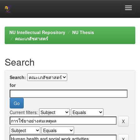
Skip
navigation
NU Intellectual Repository
NU Thesis
คณะเภสัชศาสตร์
Search
Search:
for
Current filters: