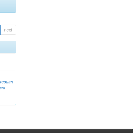
next
resuan
 พล