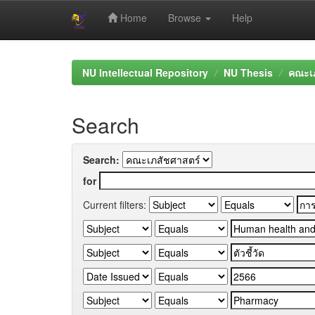
Home
Browse
Help
Skip
navigation
NU Intellectual Repository
NU Thesis
คณะเภ
Search
Search:
for
Current filters: