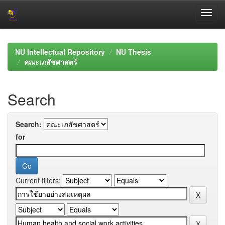
Skip
navigation
NU Intellectual Repository
NU Thesis
คณะเภสัชศาสตร์
Search
Search:
for
Current filters: