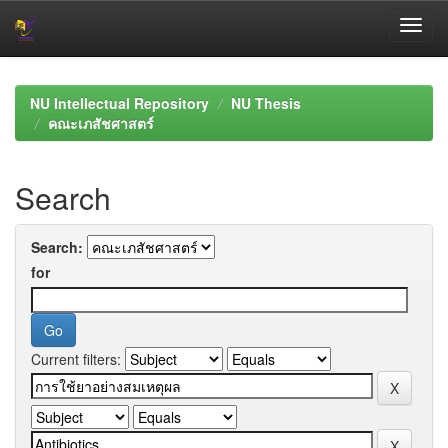
Skip
navigation
NU Intellectual Repository
NU Thesis
คณะเภสัชศาสตร์
Search
Search:
for
Current filters: