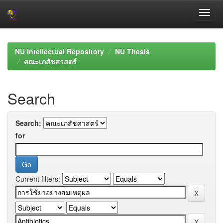
Skip
navigation
NU Intellectual Repository
NU Thesis
คณะเภสัชศาสตร์
Search
Search:
for
Current filters: