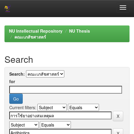
Skip
navigation
NU Intellectual Repository
NU Thesis
คณะเภสัชศาสตร์
Search
Search:
for
Current filters: