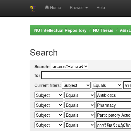
Home
Browse
Help
Skip
navigation
NU Intellectual Repository
NU Thesis
คณะเภ
Search
Search:
for
Current filters: