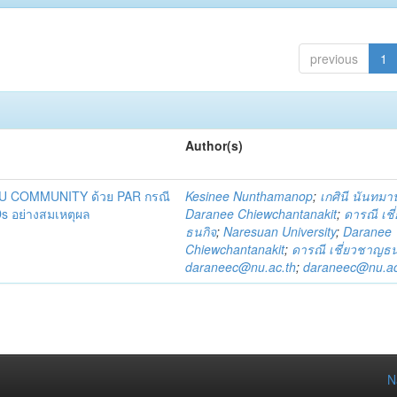
previous
1
Author(s)
DU COMMUNITY ด้วย PAR กรณี
Kesinee Nunthamanop
;
เกศินี นันทม
s อย่างสมเหตุผล
Daranee Chiewchantanakit
;
ดารณี เช
ธนกิจ
;
Naresuan University
;
Daranee
Chiewchantanakit
;
ดารณี เชี่ยวชาญธน
daraneec@nu.ac.th
;
daraneec@nu.ac
N