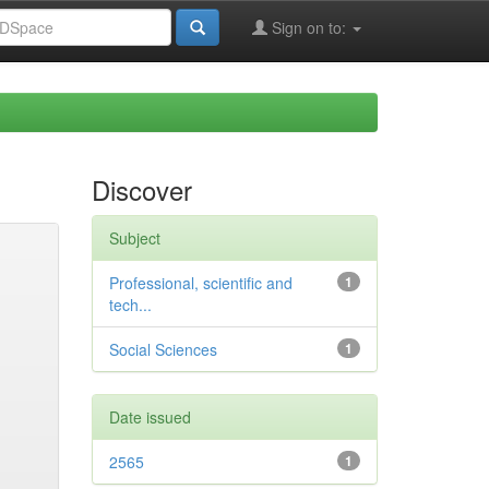
Sign on to:
Discover
Subject
Professional, scientific and
1
tech...
Social Sciences
1
Date issued
2565
1