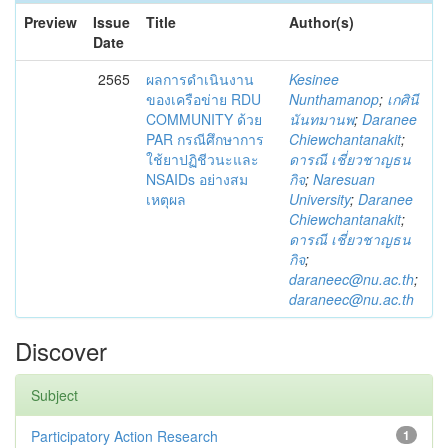
Preview
Issue
Title
Author(s)
Date
2565
ผลการดำเนินงาน
Kesinee
ของเครือข่าย RDU
Nunthamanop
;
เกศินี
COMMUNITY ด้วย
นันทมานพ
;
Daranee
PAR กรณีศึกษาการ
Chiewchantanakit
;
ใช้ยาปฏิชีวนะและ
ดารณี เชี่ยวชาญธน
NSAIDs อย่างสม
กิจ
;
Naresuan
เหตุผล
University
;
Daranee
Chiewchantanakit
;
ดารณี เชี่ยวชาญธน
กิจ
;
daraneec@nu.ac.th
;
daraneec@nu.ac.th
Discover
Subject
Participatory Action Research
1