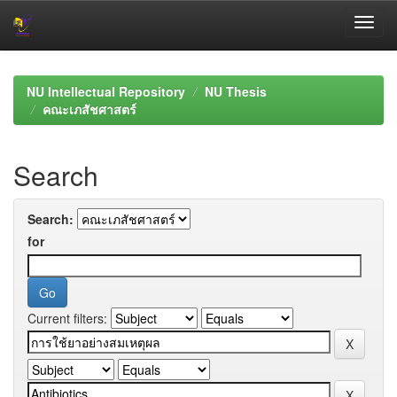
Skip
navigation
NU Intellectual Repository
NU Thesis
คณะเภสัชศาสตร์
Search
Search:
for
Current filters: