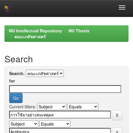
Skip
navigation
NU Intellectual Repository
NU Thesis
คณะเภสัชศาสตร์
Search
Search:
for
Current filters: