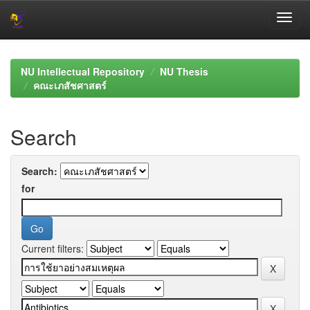
Skip
navigation
NU Intellectual Repository
NU Thesis
คณะเภสัชศาสตร์
Search
Search:
for
Current filters: