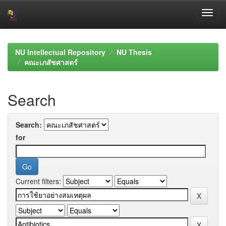
Skip
navigation
NU Intellectual Repository
NU Thesis
คณะเภสัชศาสตร์
Search
Search:
for
Current filters: