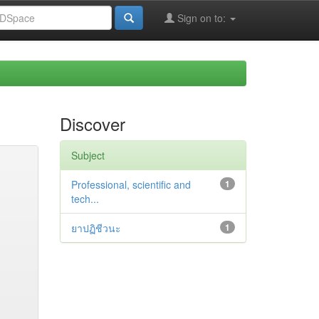
Sign on to:
Discover
Subject
Professional, scientific and
1
tech...
ยาปฏิชีวนะ
1