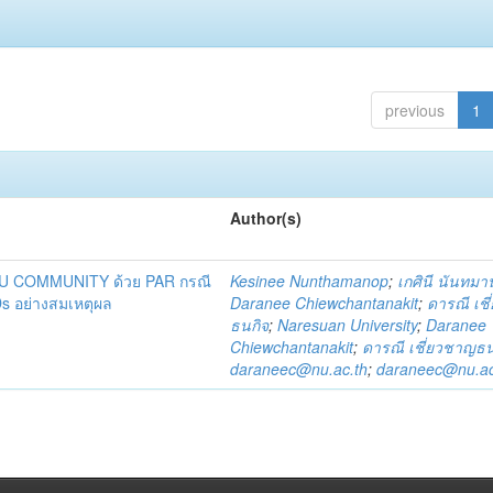
previous
1
Author(s)
DU COMMUNITY ด้วย PAR กรณี
Kesinee Nunthamanop
;
เกศินี นันทม
s อย่างสมเหตุผล
Daranee Chiewchantanakit
;
ดารณี เช
ธนกิจ
;
Naresuan University
;
Daranee
Chiewchantanakit
;
ดารณี เชี่ยวชาญธน
daraneec@nu.ac.th
;
daraneec@nu.ac