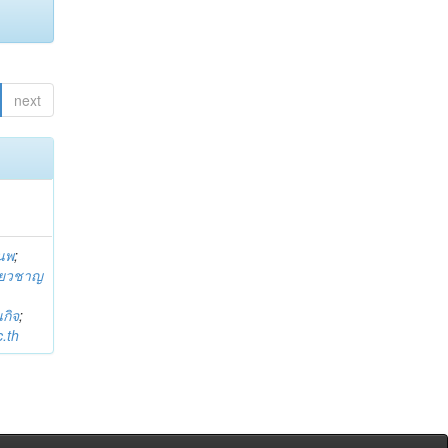
next
านพ
;
ี่ยวชาญ
กิจ
;
.th