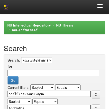
Skip
navigation
NU Intellectual Repository
NU Thesis
คณะเภสัชศาสตร์
Search
Search:
for
Current filters: