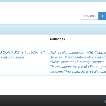
previous
1
Author(s)
DU COMMUNITY ด้วย PAR กรณี
Kesinee Nunthamanop
;
เกศินี นันทม
s อย่างสมเหตุผล
Daranee Chiewchantanakit
;
ดารณี เช
ธนกิจ
;
Naresuan University
;
Daranee
Chiewchantanakit
;
ดารณี เชี่ยวชาญธน
daraneec@nu.ac.th
;
daraneec@nu.ac
N