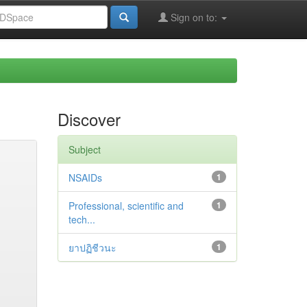
Sign on to:
Discover
Subject
NSAIDs
1
Professional, scientific and
1
tech...
ยาปฏิชีวนะ
1