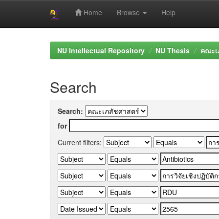
Home
Browse
Help
Skip
navigation
NU Intellectual Repository
NU Thesis
คณะเภ
Search
Search:
for
Current filters: