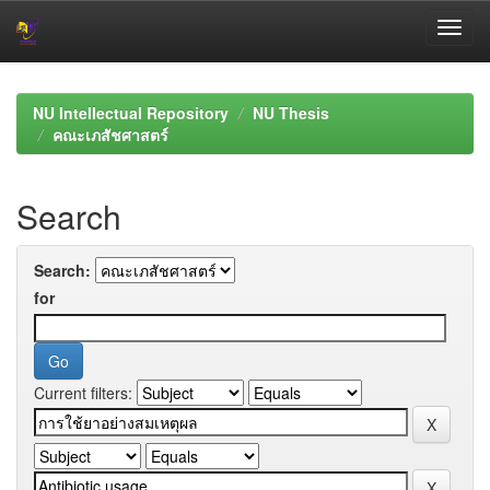
Skip
navigation
NU Intellectual Repository
NU Thesis
คณะเภสัชศาสตร์
Search
Search:
for
Current filters: