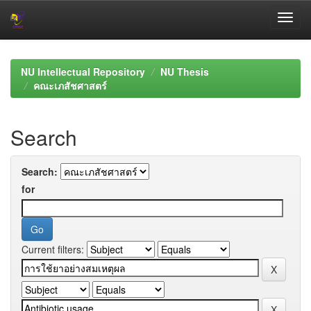
Skip
navigation
NU Intellectual Repository
NU Thesis
คณะเภสัชศาสตร์
Search
Search:
for
Current filters: