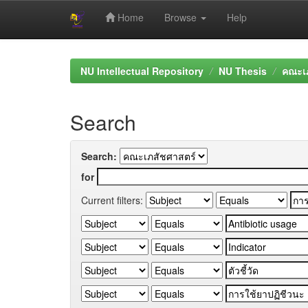
Home
Browse
Help
Skip
navigation
NU Intellectual Repository
NU Thesis
คณะเภ
Search
Search:
for
Current filters: