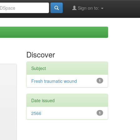
Sign on to:
Discover
Subject
Fresh traumatic wound
1
Date issued
2566
1