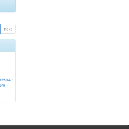
next
resuan
 พล