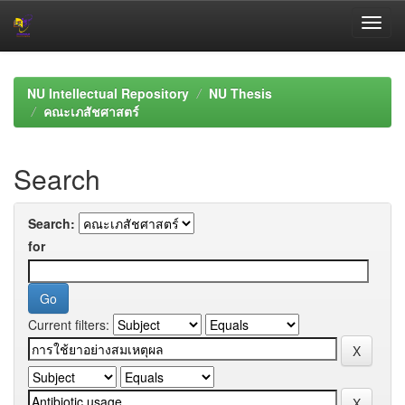
Skip
navigation
NU Intellectual Repository
NU Thesis
คณะเภสัชศาสตร์
Search
Search:
for
Current filters: