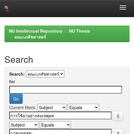
Skip
navigation
NU Intellectual Repository
NU Thesis
คณะเภสัชศาสตร์
Search
Search:
for
Current filters: