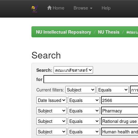
Home
Browse
Help
Skip
navigation
NU Intellectual Repository
NU Thesis
คณะเภ
Search
Search:
for
Current filters: