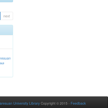
next
resuan
 พล
aresuan University Library
Copyright © 2015 -
Feedback