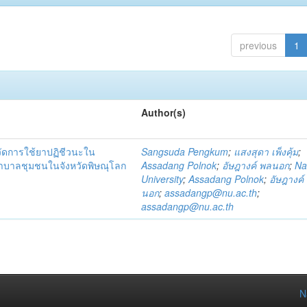
previous
1
Author(s)
วัดการใช้ยาปฏิชีวนะใน
Sangsuda Pengkum
;
แสงสุดา เพ็งคุ้ม
;
าบาลชุมชนในจังหวัดพิษณุโลก
Assadang Polnok
;
อัษฎางค์ พลนอก
;
Na
University
;
Assadang Polnok
;
อัษฎางค์
นอก
;
assadangp@nu.ac.th
;
assadangp@nu.ac.th
N